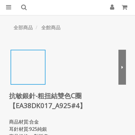
全部商品
全館商品
抗敏銀針-粗扭結雙色C圈
【EA38DK017_A925#4】
商品材質:合金
耳針材質:925純銀