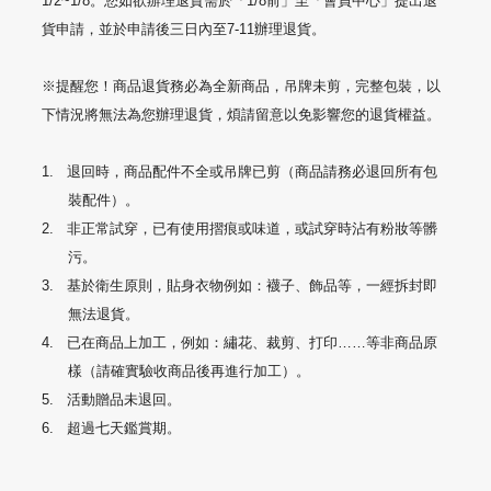
1/2~1/8
。您如欲辦理退貨需於「
1/8
前」至「會員中心」提出退
貨申請，並於申請後三日內至
7-11
辦理退貨。
※提醒您！商品退貨務必為全新商品，吊牌未剪，完整包裝，以
下情況將無法為您辦理退貨，煩請留意以免影響您的退貨權益。
1.
退回時，商品配件不全或吊牌已剪（商品請務必退回所有包
裝配件）。
2.
非正常試穿，已有使用摺痕或味道，或試穿時沾有粉妝等髒
污。
3.
基於衛生原則，貼身衣物例如：襪子、飾品等，一經拆封即
無法退貨。
4.
已在商品上加工，例如：繡花、裁剪、打印……等非商品原
樣（請確實驗收商品後再進行加工）。
5.
活動贈品未退回。
6.
超過七天鑑賞期。