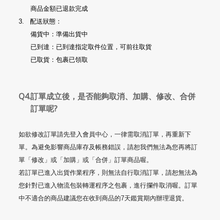
商品金額已退款完成
3.
配送狀態：
備貨中：準備出貨中
已到達：已到達指定取件位置，可前往取貨
已取貨：包裹已領取
Q4.訂單成立後，是否能夠取消、加購
、
修改
、合併
訂單呢?
如欲修改訂單請先登入會員中心，一律需取消訂單，再重新下
單。為避免影響商品庫存及帳務錯誤，請恕我們無法為您再將訂
單「修改」或「加購」或「合併」訂單商品喔。
若訂單已進入出貨作業程序，則無法自行取消訂單，請恕
無法為
您針對已進入物流包裝轉運程序之包裹，進行攔件取消喔。訂單
中不適合的商品建議您在收到商品的
7
天鑑賞期內辦理退貨。