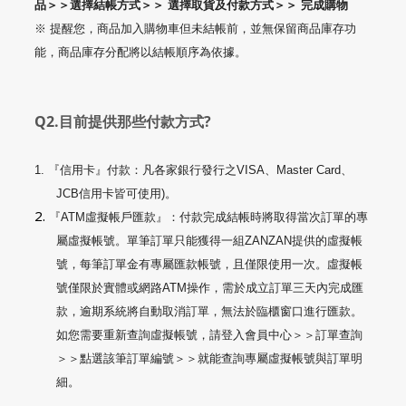
品＞＞選擇結帳方式＞＞ 選擇取貨及付款方式＞＞ 完成購物
※ 提醒您，商品加入購物車但未結帳前，並無保留商品庫存功
能，商品庫存分配將以結帳順序為依據。
Q2.目前提供那些付款方式?
1.
『信用卡』付款：凡各家銀行發行之
VISA
、
Master Card
、
JCB
信用卡皆可使用
)
。
2.
『
ATM
虛擬帳戶匯款』：付款完成結帳時將取得當次訂單的專
屬虛擬帳號。單筆訂單只能獲得一組ZANZAN提供的虛擬帳
號，每筆訂單金有專屬匯款帳號，且僅限使用一次。虛擬帳
號僅限於實體或網路
ATM
操作，需於成立訂單三天內完成匯
款，逾期系統將自動取消訂單，無法於臨櫃窗口進行匯款。
如您需要重新查詢虛擬帳號，請登入會員中心＞＞訂單查詢
＞＞點選該筆訂單編號＞＞就能查詢專屬虛擬帳號與訂單明
細。