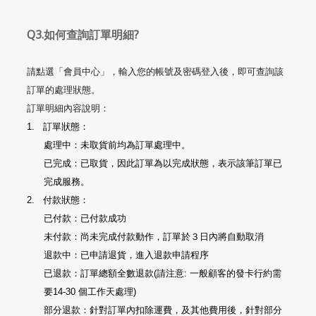
Q3.如何查詢訂單明細?
請點選「會員中心」，輸入您的帳號及密碼登入後，即可查詢該
訂單的處理狀態。
訂單明細內容說明：
1.
訂單狀態：
處理中：未取貨前均為訂單處理中。
已完成：已取貨，因此訂單為以完成狀態，表示該筆訂單已
完成服務。
2.
付款狀態：
已付款：已付款成功
未付款：尚未完成付款動作，訂單於３日內將自動取消
退款中：已申請退貨，進入退款申請程序
已退款：訂單總額全數退款
(
請注意
:
一般顧客的發卡行約需
要
14-30
個工作天處理
)
部分退款：針對訂單內扣除運費，及其他費用後，針對部分