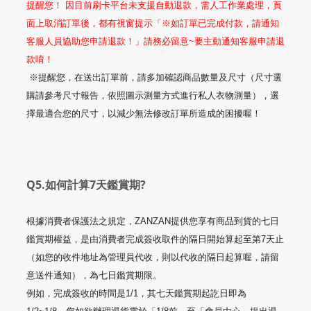
提醒您！ 因目前刷卡平台未支援自動退款，需人工作業處理，頁
面上取消訂單後，都有視窗提示「※如訂單已完成付款，請通知
客服人員協助您申請退款！」請務必留意
~
要主動通知客服申請退
款唷！
※提醒您，在送出訂單前，請多加確認商品數量及尺寸（尺寸選
購請參考尺寸報告，依照圖示測量方式進行私人衣物測量），選
擇最適合您的尺寸，以減少無法修改訂單所造成的困擾喔！
Q5.如何計算7天鑑賞期
?
根據消費者保護法之規定，ZANZAN提供您享有商品到貨的七日
鑑賞期權益，是由消費者完成簽收取件的隔日開始算起至第
7
天止
（如您的收件地址為管理員代收，則以代收的隔日起算喔，請留
意送件通知），為七日鑑賞期限。
例如，完成簽收的時間是
1/1
，其七天鑑賞期起訖日即為