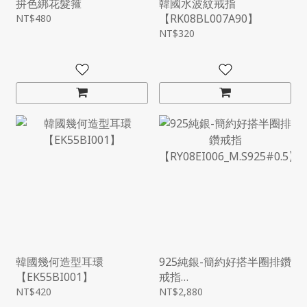
拚色綁花髮箍
韓國水波紋戒指
【RK08BL007A90】
NT$480
NT$320
韓國幾何造型耳環
925純銀-簡約好搭半圈排鑽
【EK55BI001】
戒指
【RY08EI006_M.S925#0.5
NT$420
NT$2,880