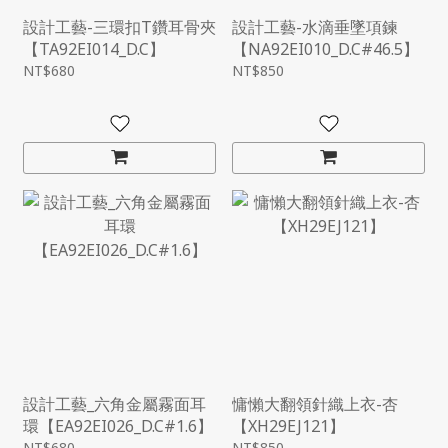
設計工藝-三環扣T鑽耳骨夾
設計工藝-水滴垂墜項鍊
【TA92EI014_D.C】
【NA92EI010_D.C#46.5】
NT$680
NT$850
設計工藝_六角金屬霧面耳
慵懶大翻領針織上衣-杏
環【EA92EI026_D.C#1.6】
【XH29EJ121】
NT$680
NT$850