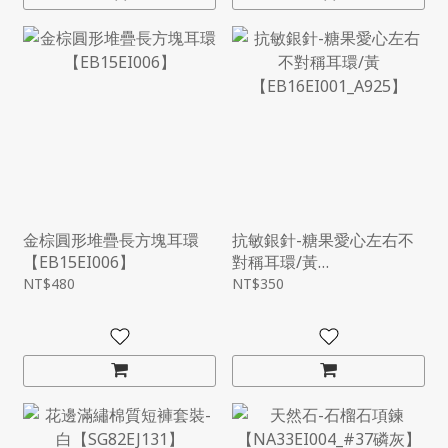
金棕圓形堆疊長方塊耳環
抗敏銀針-糖果愛心左右不
【EB15EI006】
對稱耳環/黃
【EB16EI001_A925】
NT$480
NT$350