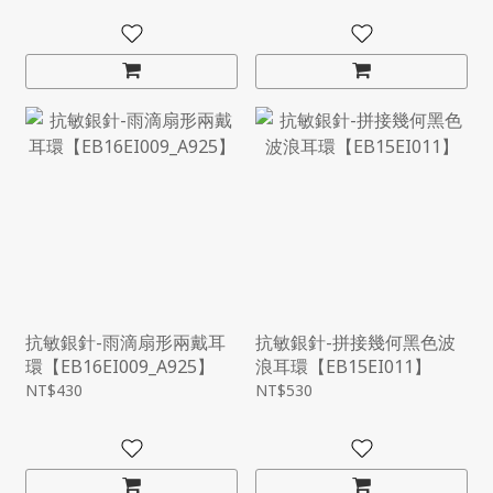
】
抗敏銀針-雨滴扇形兩戴耳
抗敏銀針-拼接幾何黑色波
環【EB16EI009_A925】
浪耳環【EB15EI011】
NT$430
NT$530