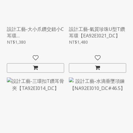
設計工藝-大小爪鑽交錯小C
設計工藝-氣質珍珠U型T鑽
耳環
耳環【EA92EI021_D.C】
【EA92EI022_D.C#13】
NT$1,380
NT$1,480